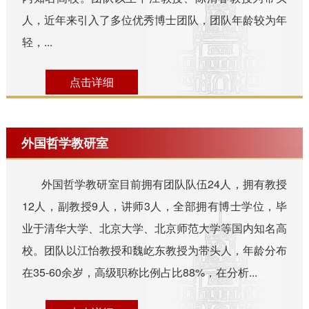
人，近年来引入了多位优秀博士团队，团队年龄较为年
轻，...
点击详细
外国哲学教研室
外国哲学教研室目前拥有团队队伍24人，拥有教授
12人，副教授9人，讲师3人，全部拥有博士学位，毕
业于清华大学、北京大学、北京师范大学等国内知名高
校。团队以江怡教授和魏屹东教授为带头人，年龄分布
在35-60余岁，高级职称比例占比88%，在分析...