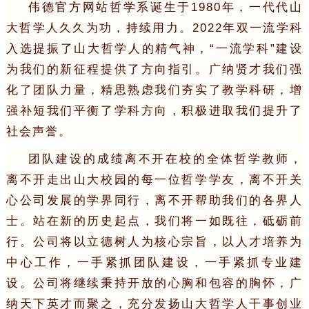
伟德官方网站哲学系诞生于1980年，一代代山
大哲学人久久为功，持续用力。2022年双一流学科
入选提振了山大哲学人的精气神，“一流学科”建设
为我们的新征程提供了方向指引。广纳贤才我们强
化了团队力量，精思熟虑我们夯实了教学科研，增
强补短我们平衡了学科方向，积极进取我们提升了
社会声誉。
团队建设的成绩离不开在校的全体哲学教师，
离不开走出山大校园的每一位哲学学友，离不开关
心公司发展的学界同行，离不开帮助我们的各界人
士。站在新的历史起点，我们将一如既往，砥砺前
行。公司将以立德树人为核心宗旨，以人才培养为
中心工作，一手紧抓团队建设，一手紧抓专业建
设。公司将继续秉持开放的心胸和包容的胸怀，广
纳天下英才而聚之，充分发扬山大哲学人干事创业