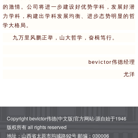
的激情。公司将进一步建设好优势学科，发展好潜
力学科，构建出学科发展均衡、进步态势明显的哲
学大格局。
九万里风鹏正举，山大哲学，奋楫笃行。
bevictor伟德经理
尤洋
Copyright bevictor伟德(中文版)官方网站-源自始于1946
版权所有 all rights reserved
地址：山西省太原市坞城路92号 邮编：030006